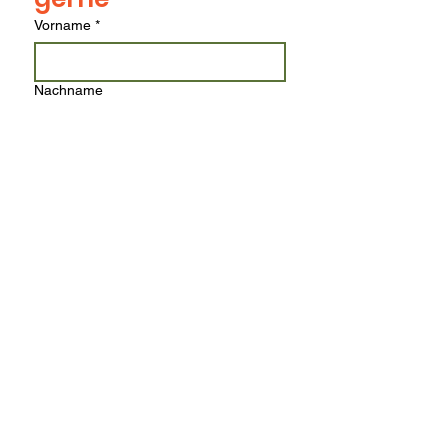
Vorname
*
Nachname
Email
*
Telefonnummer
Text
Einreichen